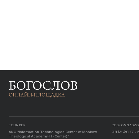
FOUNDER
ROSKOMNADZOR
ANO “Information Technologies Center of Moskow
ЭЛ № ФС 77 - 5
Theological Academy (IT-Center)”