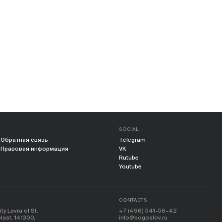
SOCIAL
Обратная связь
Telegram
Правовая информация
VK
Rutube
Youtube
CONTACTS
y Lavra of St.
+7 (496) 541-56-42
ast, 141300,
info@bogoslov.ru