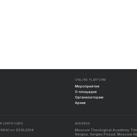
ONLINE PLATFORM
Мероприятия
О площадке
Организаторам
Архив
 CERTIFICATE
ADDRESS
9641 от 23.10.2014
Moscow Theological Academy, Trinit
Sergius, Sergiev Posad, Moscow Obl