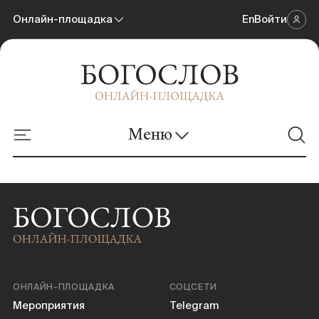
Мероприятия
Онлайн-площадка
En
Войти
Научный журнал
О площадке
Богословский портал
Организаторам
Меню
Онлайн-площадка
Архив
Мероприятия
О площадке
Организаторам
ОНЛАЙН-ПЛОЩАДКА
СОЦСЕТИ
Мероприятия
Telegram
Архив