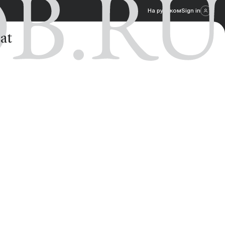
На русском
Sign in
at