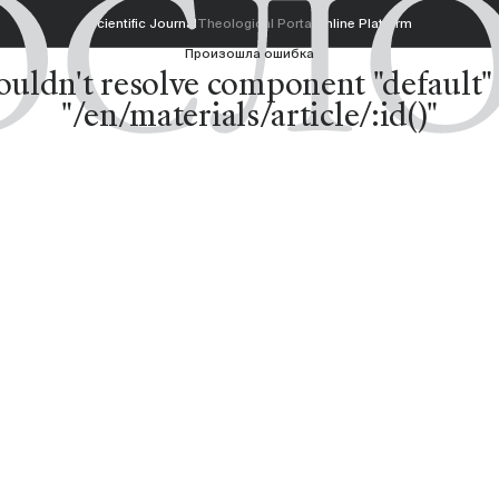
Scientific Journal
Theological Portal
Online Platform
Произошла ошибка
ouldn't resolve component "default" 
"/en/materials/article/:id()"